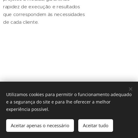
rapidez de execução e resultados
que correspondem às necessidades
de cada cliente.
Utilizamos cookies para permitir o funcionamento adequado
e a segurança do site e para lhe oferecer a melhor
experiência possível.
Parque Industrial Olela - Cabeceiras de Basto | 253 665 060 |
925 313 289 | comercial@serralhariaobota.pt
Aceitar apenas o necessário
Aceitar tudo
Cookies